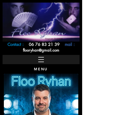
Contact :
06 76 83 21 39
m
ail :
f
looryhan@gmail.com
MENU